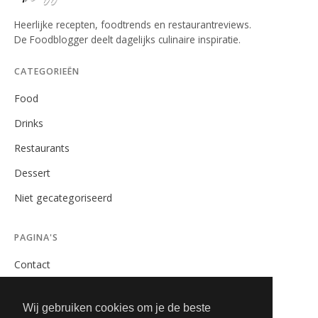
Heerlijke recepten, foodtrends en restaurantreviews.
De Foodblogger deelt dagelijks culinaire inspiratie.
CATEGORIEËN
Food
Drinks
Restaurants
Dessert
Niet gecategoriseerd
PAGINA'S
Contact
Privacybeleid
Wij gebruiken cookies om je de beste
Algemene Voorwaarden