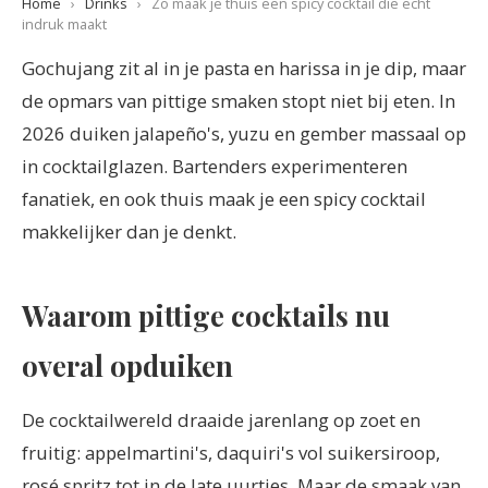
Home
›
Drinks
›
Zo maak je thuis een spicy cocktail die echt
indruk maakt
Gochujang zit al in je pasta en harissa in je dip, maar
de opmars van pittige smaken stopt niet bij eten. In
2026 duiken jalapeño's, yuzu en gember massaal op
in cocktailglazen. Bartenders experimenteren
fanatiek, en ook thuis maak je een spicy cocktail
makkelijker dan je denkt.
Waarom pittige cocktails nu
overal opduiken
De cocktailwereld draaide jarenlang op zoet en
fruitig: appelmartini's, daquiri's vol suikersiroop,
rosé spritz tot in de late uurtjes. Maar de smaak van