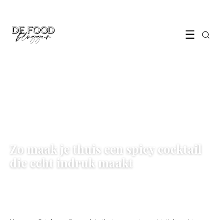
☰
DRINKS
Zo maak je thuis een spicy cocktail
die echt indruk maakt
29 May 2026
·
6 min leestijd