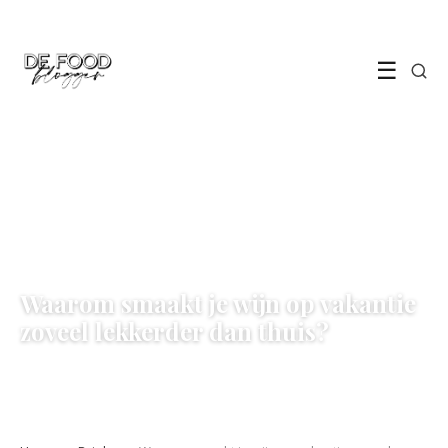
☰
DRINKS
Waarom smaakt je wijn op vakantie
zoveel lekkerder dan thuis?
15 March 2022
·
3 min leestijd