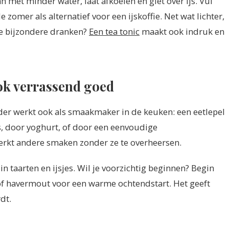
n met minder water, laat afkoelen en giet over ijs. Vul
zomer als alternatief voor een ijskoffie. Net wat lichter,
re bijzondere dranken?
Een tea tonic
maakt ook indruk en
ok verrassend goed
eder werkt ook als smaakmaker in de keuken: een eetlepel
s, door yoghurt, of door een eenvoudige
erkt andere smaken zonder ze te overheersen.
n taarten en ijsjes. Wil je voorzichtig beginnen? Begin
of havermout voor een warme ochtendstart. Het geeft
dt.