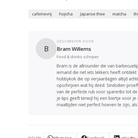
cafeïnevrij
hojicha
Japanse thee
matcha
th
GESCHREVEN DOOR
B
Bram Willems
Food & drinks schrijver
Bram is de allrounder die van barbecueti
iemand die net iets lekkers heeft ontdek
hobbykok die op verjaardagen altijd acht
opschrijven wat hij deed. Sindsdien proeft
van de perfecte rub voor spareribs tot de 
je tips geeft terwijl hij een biertje voo
maaltijden niet perfect hoeven te zijn, al
WhatsApp
Facebook
LinkedIn