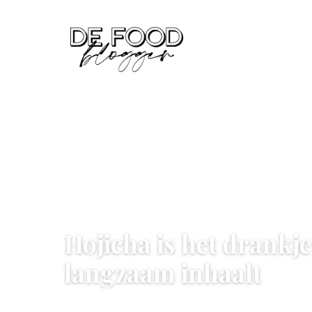
DRINKS
Hojicha is het drankj
langzaam inhaalt
8 June 2026
·
6 min leestijd