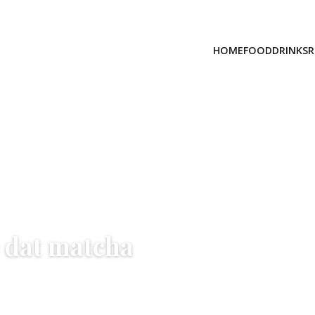
HOME
FOOD
DRINKS
R
e dat matcha