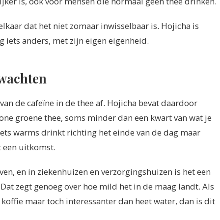
ijker is, ook voor mensen die normaal geen thee drinken.
lkaar dat het niet zomaar inwisselbaar is. Hojicha is
g iets anders, met zijn eigen eigenheid.
rwachten
van de cafeïne in de thee af. Hojicha bevat daardoor
wone groene thee, soms minder dan een kwart van wat je
iets warms drinkt richting het einde van de dag maar
t een uitkomst.
ven, en in ziekenhuizen en verzorgingshuizen is het een
e. Dat zegt genoeg over hoe mild het in de maag landt. Als
 koffie maar toch interessanter dan heet water, dan is dit