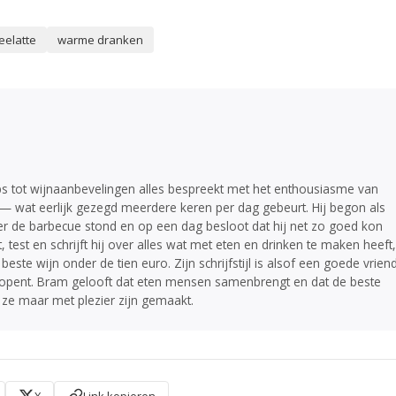
eelatte
warme dranken
ps tot wijnaanbevelingen alles bespreekt met het enthousiasme van
t — wat eerlijk gezegd meerdere keren per dag gebeurt. Hij begon als
er de barbecue stond en op een dag besloot dat hij net zo goed kon
, test en schrijft hij over alles wat met eten en drinken te maken heeft,
beste wijn onder de tien euro. Zijn schrijfstijl is alsof een goede vrien
r je opent. Bram gelooft dat eten mensen samenbrengt en dat de beste
s ze maar met plezier zijn gemaakt.
X
Link kopieren