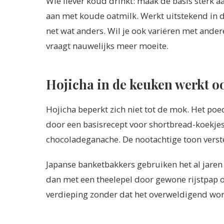
Wie liever koud drinkt: maak de basis sterk aa
aan met koude oatmilk. Werkt uitstekend in de 
net wat anders. Wil je ook variëren met ande
vraagt nauwelijks meer moeite.
Hojicha in de keuken werkt o
Hojicha beperkt zich niet tot de mok. Het po
door een basisrecept voor shortbread-koekje
chocoladeganache. De nootachtige toon verst
Japanse banketbakkers gebruiken het al jaren i
dan met een theelepel door gewone rijstpap 
verdieping zonder dat het overweldigend wor